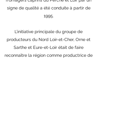
fromagers caprins du Perche et Loir par un
signe de qualité a été conduite à partir de
1995.
L’initiative principale du groupe de
producteurs du Nord Loir-et-Cher, Orne et
Sarthe et Eure-et-Loir était de faire
reconnaître la région comme productrice de
fromages de chèvre de qualité, car il y a
toujours eu des chèvres dans les collines du
Perche
Dès 1999, un groupe de travail motivé est né,
nécessitant un solide investissement de leur
part pour relancer ce fromage en forme de
trèfles à 4 feuilles.
Ce travail aboutira à la création du certificat