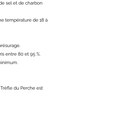
de sel et de charbon
une température de 18 à
présurage.
s entre 80 et 95 %.
 minimum.
 Trèfle du Perche est